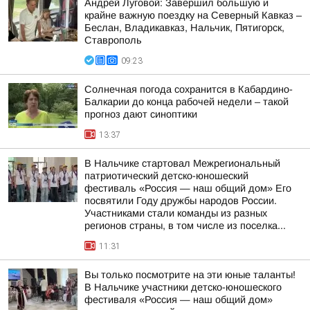
Андрей Луговой: Завершил большую и
крайне важную поездку на Северный Кавказ –
Беслан, Владикавказ, Нальчик, Пятигорск,
Ставрополь
09:23
Солнечная погода сохранится в Кабардино-
Балкарии до конца рабочей недели – такой
прогноз дают синоптики
13:37
В Нальчике стартовал Межрегиональный
патриотический детско-юношеский
фестиваль «Россия — наш общий дом» Его
посвятили Году дружбы народов России.
Участниками стали команды из разных
регионов страны, в том числе из поселка...
11:31
Вы только посмотрите на эти юные таланты!
В Нальчике участники детско-юношеского
фестиваля «Россия — наш общий дом»