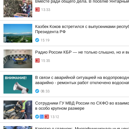
Вместе ради общего дела. В поселке Янтарны
13:33
Казбек Коков встретился с выпускниками респу
Президента РФ
15:19
Радио России КБР — не только слышно, но и в
15:35
В связи с аварийной ситуацией на водопроводны
аварийно - ремонтых работ отключено водоснаб
08:33
Сотрудники ГУ МВД России по СКФО во взаимо
в особо крупном размере
13:12
Коротко о главном:. Многофункциональные цент