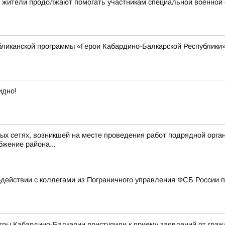
й жители продолжают помогать участникам специальной военной
бликанской программы «Герои Кабардино-Балкарской Республики»
идно!
х сетях, возникшей на месте проведения работ подрядной организ
жение района...
действии с коллегами из Пограничного управления ФСБ России п
ры Кабардино-Балкарии приступили к приему заявлений от гражд