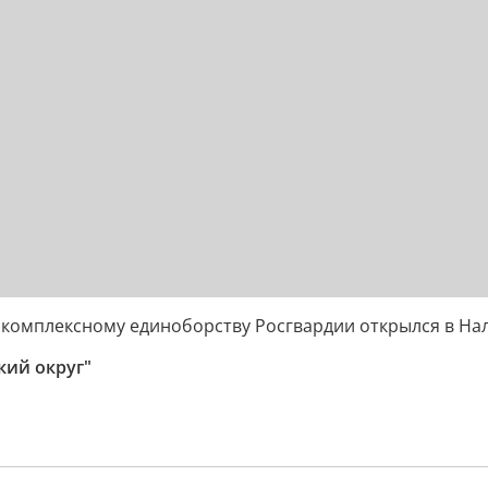
комплексному единоборству Росгвардии открылся в На
кий округ"