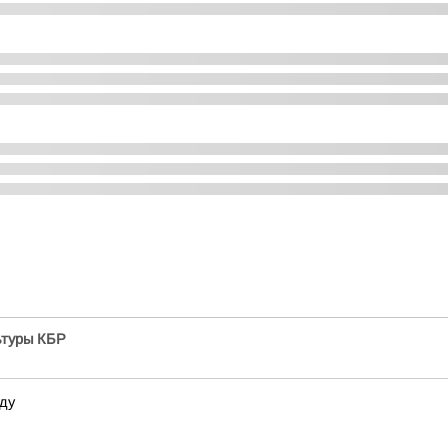
ьтуры КБР
ду