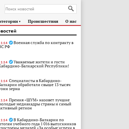
атегории
Происшествия
О нас
►
овостей
Военная служба по контракту в
11:14
ВС РФ
Уважаемые жители и гости
11:14
Кабардино-Балкарской Республики!
Специалисты в Кабардино-
11:14
Балкарии обработали свыше 13 тысяч
тонн зерна
Премия «ШУМ» назовет лучшие
11:14
молодые медиакадры страны и самый
активный регион
В Кабардино-Балкарии по
11:14
итогам учебного года 1 016 выпускников
удостоены медалей «За особые успехи в