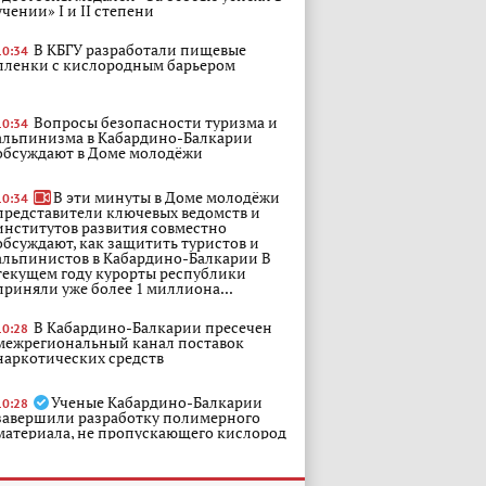
учении» I и II степени
В КБГУ разработали пищевые
10:34
пленки с кислородным барьером
Вопросы безопасности туризма и
10:34
альпинизма в Кабардино-Балкарии
обсуждают в Доме молодёжи
В эти минуты в Доме молодёжи
10:34
представители ключевых ведомств и
институтов развития совместно
обсуждают, как защитить туристов и
альпинистов в Кабардино-Балкарии В
текущем году курорты республики
приняли уже более 1 миллиона...
В Кабардино-Балкарии пресечен
10:28
межрегиональный канал поставок
наркотических средств
Ученые Кабардино-Балкарии
10:28
завершили разработку полимерного
материала, не пропускающего кислород
ПРОКУРАТУРА УРВАНСКОГО
10:20