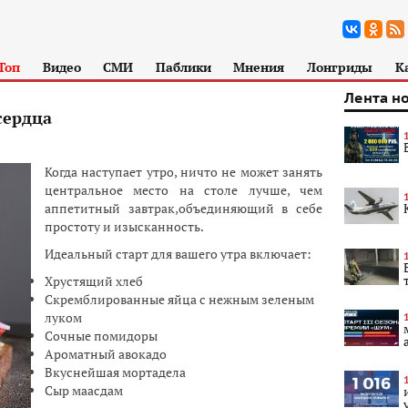
Топ
Видео
СМИ
Паблики
Мнения
Лонгриды
К
Лента н
сердца
Когда наступает утро, ничто не может занять
центральное место на столе лучше, чем
аппетитный завтрак,объединяющий в себе
простоту и изысканность.
Идеальный старт для вашего утра включает:
Хрустящий хлеб
Скремблированные яйца с нежным зеленым
луком
Сочные помидоры
Ароматный авокадо
Вкуснейшая мортадела
Сыр маасдам