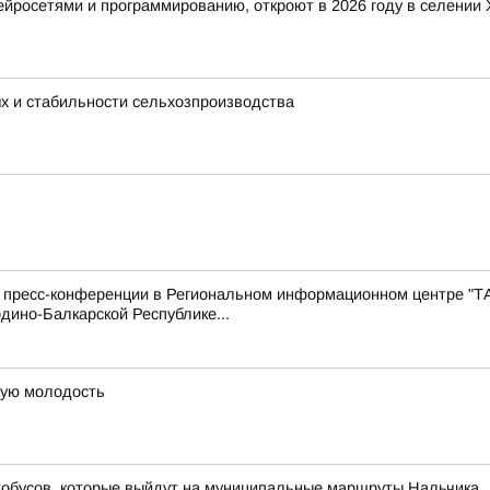
 нейросетями и программированию, откроют в 2026 году в селени
ых и стабильности сельхозпроизводства
с пресс-конференции в Региональном информационном центре "Т
дино-Балкарской Республике...
рую молодость
тобусов, которые выйдут на муниципальные маршруты Нальчика