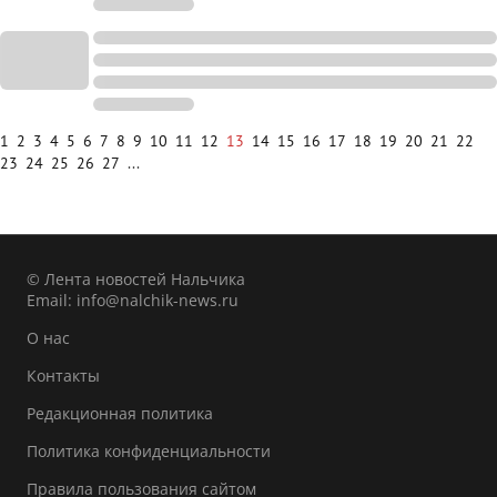
1
2
3
4
5
6
7
8
9
10
11
12
13
14
15
16
17
18
19
20
21
22
23
24
25
26
27
...
© Лента новостей Нальчика
Email:
info@nalchik-news.ru
О нас
Контакты
Редакционная политика
Политика конфиденциальности
Правила пользования сайтом