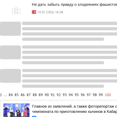
Не дать забыть правду о злодеяниях фашисто
10.01.2026, 18:04
1
...
84
85
86
87
88
89
90
91
92
93
94
95
96
97
98
99
100
Главное из заявлений, а также фоторепортаж 
чемпионата по приготовлению хычинов в Кабар