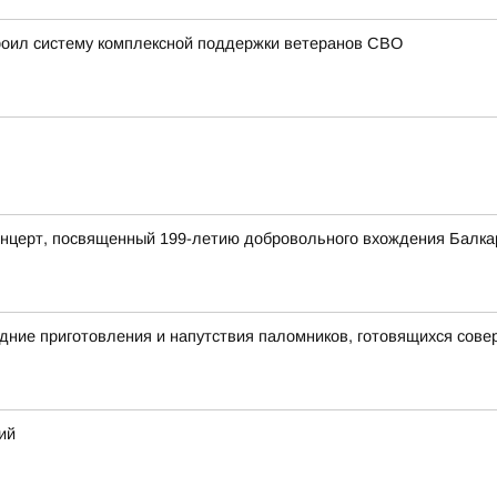
роил систему комплексной поддержки ветеранов СВО
церт, посвященный 199-летию добровольного вхождения Балкари
ние приготовления и напутствия паломников, готовящихся сове
ий