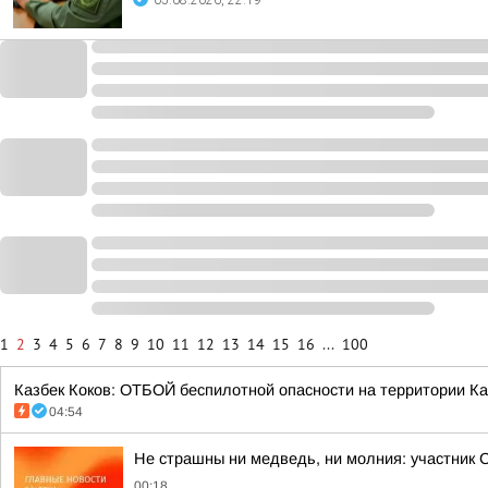
05.08.2026, 22:19
1
2
3
4
5
6
7
8
9
10
11
12
13
14
15
16
...
100
Казбек Коков: ОТБОЙ беспилотной опасности на территории Ка
04:54
Не страшны ни медведь, ни молния: участник 
00:18