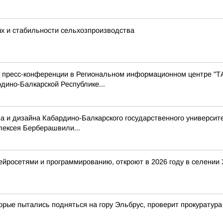
ых и стабильности сельхозпроизводства
с пресс-конференции в Региональном информационном центре "Т
дино-Балкарской Республике...
а и дизайна Кабардино-Балкарского государственного университе
лексея Берберашвили...
 нейросетями и программированию, откроют в 2026 году в селени
орые пытались подняться на гору Эльбрус, проверит прокуратур