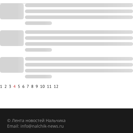
1
2
3
4
5
6
7
8
9
10
11
12
© Лента новостей Нальчика
Email:
info@nalchik-news.ru