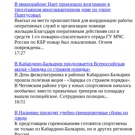
В микрорайоне Нарт произошло возгорание в
трехэтажном многоквартирном доме по улице
Пшегусовых
Выехал на место происшествия для координации работы
оперативных служб и организации помощи
жильцам.Благодаря оперативным действиям сил и
средств 1-го пожарно-спасательного отряда ГУ МЧС
России по КБР пожар был локализован. Огнем
повреждены...
17:27
В Кабардино-Балкарии продолжается Всероссийская
акция «Зарядка со стражем порядка»
В День физкультурника в районах Кабардино-Балкарии
прошла полезная акция - «Зарядка со стражем порядка».
В Чегемском районе утро у юных спортсменов началось
необычно: вместо привычных тренеров на площадку
вышли полицейские. Сотрудники полиции...
16:51
В Нальчике проходят учебно-тренировочные сборы по
дзюдо
К предстоящим соревнованиям готовятся спортсмены
не только из Кабардино-Балкарии, но и других регионов
России.