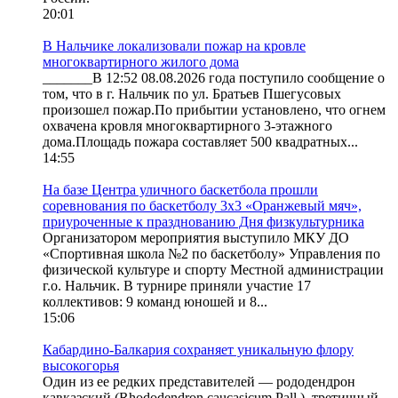
20:01
В Нальчике локализовали пожар на кровле
многоквартирного жилого дома
_______В 12:52 08.08.2026 года поступило сообщение о
том, что в г. Нальчик по ул. Братьев Пшегусовых
произошел пожар.По прибытии установлено, что огнем
охвачена кровля многоквартирного 3-этажного
дома.Площадь пожара составляет 500 квадратных...
14:55
На базе Центра уличного баскетбола прошли
соревнования по баскетболу 3x3 «Оранжевый мяч»,
приуроченные к празднованию Дня физкультурника
Организатором мероприятия выступило МКУ ДО
«Спортивная школа №2 по баскетболу» Управления по
физической культуре и спорту Местной администрации
г.о. Нальчик. В турнире приняли участие 17
коллективов: 9 команд юношей и 8...
15:06
Кабардино-Балкария сохраняет уникальную флору
высокогорья
Один из ее редких представителей — рододендрон
кавказский (Rhododendron caucasicum Pall.), третичный