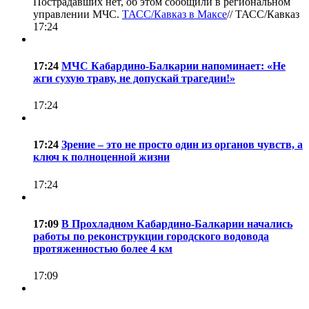
Пострадавших нет, об этом сообщили в региональном
управлении МЧС.
ТАСС/Кавказ в Максе
//
ТАСС/Кавказ
17:24
17:24
МЧС Кабардино-Балкарии напоминает: «Не
жги сухую траву, не допускай трагедии!»
17:24
17:24
Зрение – это не просто один из органов чувств, а
ключ к полноценной жизни
17:24
17:09
В Прохладном Кабардино-Балкарии начались
работы по реконструкции городского водовода
протяженностью более 4 км
17:09