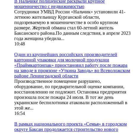
В Нальчике полицейские раскрыли крупное
мошенничество с недвижимостью
Сотрудники УМВД России «Нальчик» установили 41-
летнюю жительницу Курганской области,
подозреваемую в мошенничестве в особо крупном
размере. Жертвой обмана стал 60-летний житель
Баксанского района.По данным следствия, в апреле 2023
года женщина убедила...
10:48
Один из крупнейших российских производителей
картонной упаковки для молочной продукции
«Праймкартонпак» приостановил работу после пожара
на заводе в промзоне «Уткина Заводь» во Всеволожском
районе Ленинградской области
Производственное помещение разрушено,
оборудование, по предварительной оценке компании,
восстановлению не подлежит. Остановка предприятия
произошла после пожара 24 июля. В тот же день
украинские беспилотники атаковали расположенный в
этой же...
16:54
В рамках национального проекта «Семья» в городском
округе Баксан продолжается строительство нового