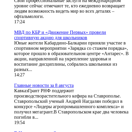
Свои профессиональные заслуги на международном
уровне сейчас отмечают те, кто ежедневно возвращает
людям возможность видеть мир во всех деталях –
офтальмологи.
17:24
МВД по КБР и «Движение Первых» провели
спортивную акцию для школьников
Юные жители Кабардино-Балкарии приняли участие в
спортивном мероприятии «Зарядка со стажем порядка»,
которое прошло в образовательном центре «Антарес». В
акции, направленной на укрепление здоровья и
воспитание дисциплины, собрались школьники из
разных...
14:27
Главные новости за 8 августа
КавказГрант РНФ поддержит
производстворастительного кефира на Ставрополье.
Ставропольский ученый Андрей Нагдалян победил в
конкурсе «Лидеры агропромышленного комплекса» и
получил мегагрант.В Ставропольском крае два человека
погибли в...
19:54