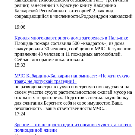
реликт, занесенный в Красную книгу Кабардино-
Балкарской Республики с категорией 2, как вид,
сокращающийся в численности.Рододендрон кавказский
—...
19:06
Кровля многоквартирного дома загорелась в Нальчике
Площадь пожара составила 500 «квадратов», из дома
эвакуировали 30 человек, сообщили в МЧС. К тушению
привлекли 48 человек и 11 пожарных автомобилей.
Сейчас возгорание локализовали.
15:33
МЧС Кабардино-Балкарии напоминает: «Не жги сухую
траву, не допускай трагедии!»
не разводи костры в сухую и ветреную погоду;скоси на
своем участке сухую растительность;не сжигай мусор на
открытых территориях. Подготовь специальную бочку
для сжигания.Берегите себя и свое имущество.Ваша
безопасность - ваша ответственность!МЧС...
17:24
Зрение – это не просто один из органов чувств, а ключ к
полноценной жизни