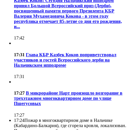
Казбек Коков: Сегодня Нальчикский ипподром
принял Большой Всероссийский приз (Дерби),
посвященный памяти первого Президента КБР
Валерия Мухамедовича Кокова - в этом году
республика отмечает 85-летие со дня его рождения,
и...
17:42
17:31
Глава КБР Казбек Коков поприветствовал
участников и гостей Всероссийского дерби на
Нальчикском ипподроме
17:31
17:27
В микрорайоне Нарт произошло возгорание в
трехэтажном многоквартирном доме по улице
Пшегусовых
17:27
17:24
Пожар в многоквартирном доме в Нальчике
(Кабардино-Балкария), где сгорела кровля, локализован.