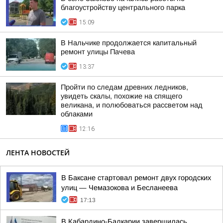
благоустройству центрального парка
15:09
В Нальчике продолжается капитальный
ремонт улицы Пачева
13:37
Пройти по следам древних ледников,
увидеть скалы, похожие на спящего
великана, и полюбоваться рассветом над
облаками
12:16
ЛЕНТА НОВОСТЕЙ
В Баксане стартовал ремонт двух городских
улиц — Чемазокова и Бесланеева
17:13
В Кабардино-Балкарии завершилась