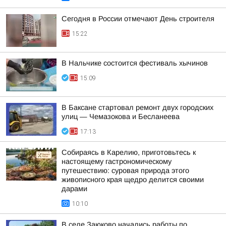
Сегодня в России отмечают День строителя
15:22
В Нальчике состоится фестиваль хычинов
15:09
В Баксане стартовал ремонт двух городских
улиц — Чемазокова и Бесланеева
17:13
Собираясь в Карелию, приготовьтесь к
настоящему гастрономическому
путешествию: суровая природа этого
живописного края щедро делится своими
дарами
10:10
В селе Заюково начались работы по