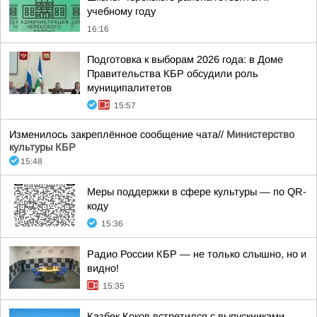
учебному году
16:16
Подготовка к выборам 2026 года: в Доме
Правительства КБР обсудили роль
муниципалитетов
15:57
Изменилось закреплённое сообщение чата//
Министерство
культуры КБР
15:48
Меры поддержки в сфере культуры — по QR-
коду
15:36
Радио России КБР — не только слышно, но и
видно!
15:35
Казбек Коков встретился с выпускниками